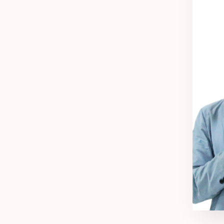
朴
研究院
·首尔大
·21年
·擅长面
·悦诗风
更多
·爱茉莉
·爱茉莉